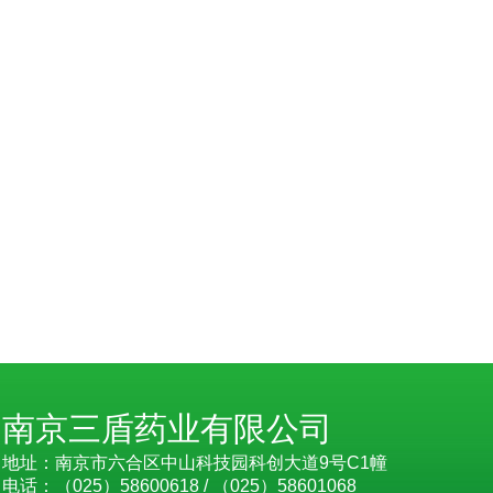
南京三盾药业有限公司
地址：南京市六合区中山科技园科创大道9号C1幢
电话：（025）58600618 / （025）58601068