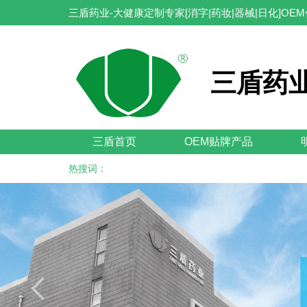
三盾药业-大健康定制专家[消字|药妆|器械|日化]OE
三盾药业
三盾首页
OEM贴牌产品
热搜词：