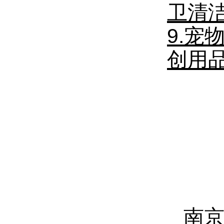
卫清
9.
创用
南京