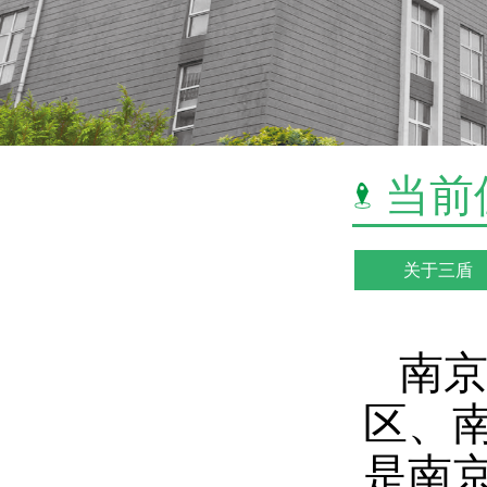
当前
关于三盾
南
区、
是南