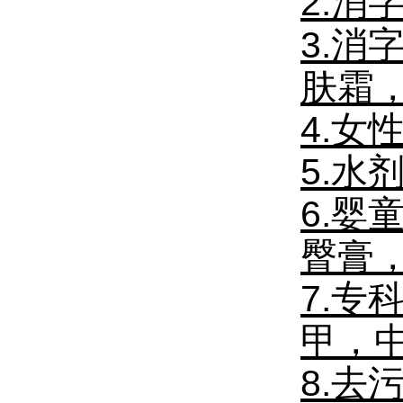
2.
3.
肤霜
4.女
5.
6.
臀膏
7.
甲，中
8.