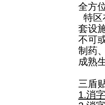
全方
特区
套设
不可
制药
成熟
三盾
1.