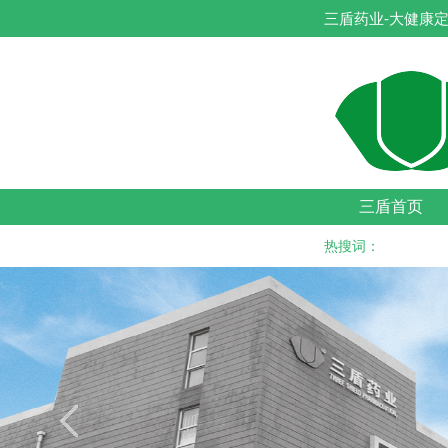
三盾药业-大健康定
三盾首页
热搜词：