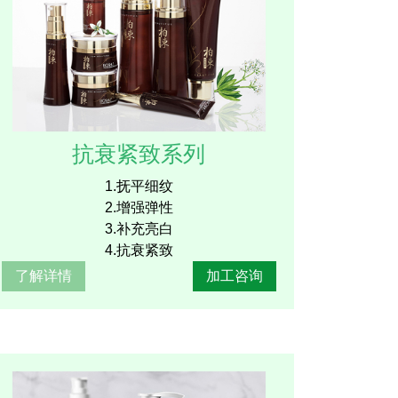
抗衰紧致系列
1.抚平细纹
2.增强弹性
3.补充亮白
4.抗衰紧致
了解详情
加工咨询