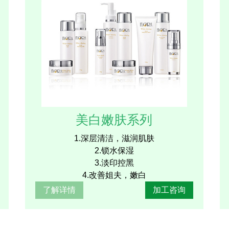
美白嫩肤系列
1.深层清洁，滋润肌肤
2.锁水保湿
3.淡印控黑
4.改善姐夫，嫩白
了解详情
加工咨询