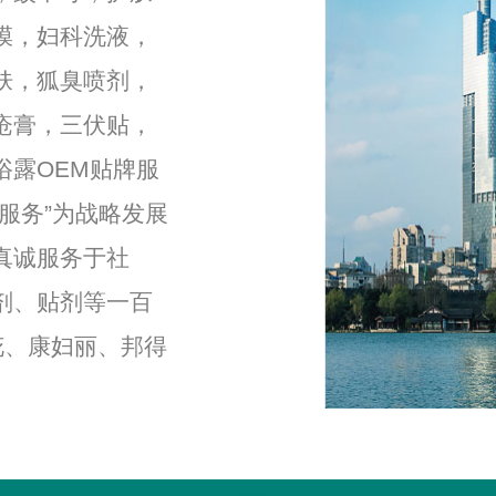
膜，妇科洗液，
肤，狐臭喷剂，
疮膏，三伏贴，
浴露OEM贴牌服
服务”为战略发展
真诚服务于社
剂、贴剂等一百
花、康妇丽、邦得