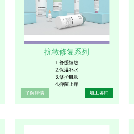
抗敏修复系列
1.舒缓镇敏
2.保湿补水
3.修护肌肤
4.抑菌止痒
了解详情
加工咨询