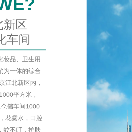
 WE?
北新区
化车间
化妆品、卫生用
销为一体的综合
南京江北新区内，
1000平方米，
仓储车间1000
膏，花露水，口腔
，蚊不叮，护肤