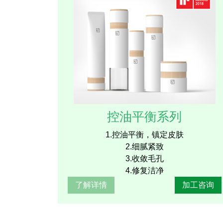
控油平衡系列
1.控油平衡，镇定皮肤
2.细腻紧致
3.收敛毛孔
4.修复洁净
了解详情
加工咨询