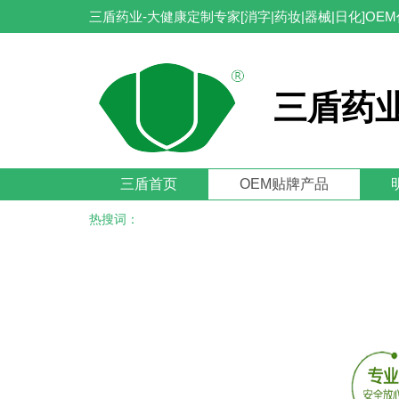
三盾药业-大健康定制专家[消字|药妆|器械|日化]OE
三盾药业
三盾首页
OEM贴牌产品
热搜词：