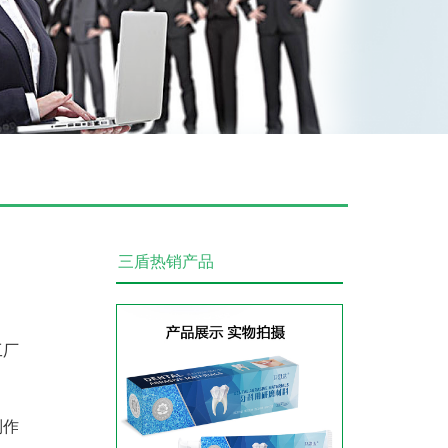
洁牙慕斯贴牌定制
三盾热销产品
蜂胶漱口水贴牌代加工
工厂
制作