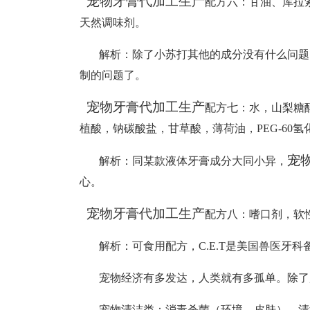
宠物牙膏代加工生产
配方六
：
甘油、库拉
天然调味剂。
解析
：
除了小苏打其他的成分没有什么问题
制的问题了。
宠物牙膏代加工生产
配方七
：
水，山梨糖
植酸，钠碳酸盐，甘草酸，薄荷油，
PEG-6
宠
解析
：
同
某款
液体牙膏成分大同小异，
心。
宠物牙膏代加工生产
配方八
：
嗜口剂，软
解析
：
可食用配方，
C.E.T是美国兽医
宠物经济有多发达，人类就有多孤单。除了宠
宠物清洁类：消毒杀菌（环境、皮肤）、清洁