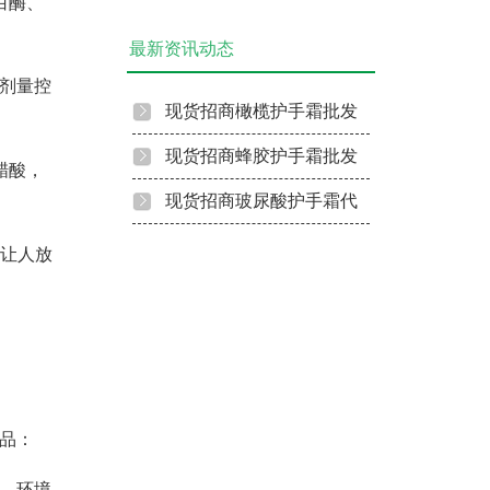
白酶、
是这样配方花露水的
蜂胶漱口水贴牌代加工
最新资讯动态
剂量控
现货招商橄榄护手霜批发
代理
现货招商蜂胶护手霜批发
醋酸，
代理
现货招商玻尿酸护手霜代
理批发
让人放
品：
、环境