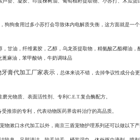
索芦荟、凝胶、印度楝树油、葡萄柚籽提取物、小苏打、木瓜蛋
，狗狗食用过多小苏打会导致体内电解质失衡，这方面就是一个
醇，甘油，纤维素胶，乙醇，乌龙茶提取物，精氨酸乙酯椰油，
0氢化蓖麻油，苯甲酸钠，牛奶调味品
物牙膏代加工厂家表示
，
总体来说不错，去掉
争议性成分
会更
性磨光物质、表面活性剂、专利
C.E.T.复合酶配方。
牙科备受推崇的专利，代表动物医药界齿科治疗的高品质。
物漱口水代加工以外，南京三盾宠物护理系列还可以做以下产
除臭、足部清洁、除毛祛毛、桶装湿巾、体外驱虫滴剂、喷剂