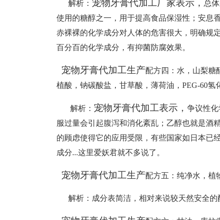
宠物牙膏代加工厂家表示，
解析
：
总体
使用的糖醇之一，用于提高食品保湿性；安息
赤裸裸的化学成分对人体的危害很大，明确规
百分百的化学成分，有抑菌防腐效果。
宠物牙膏代加工生产
配方四
：
水，山梨糖
植酸，钠碳酸盐，甘草酸，薄荷油，
PEG-6
宠物牙膏代加工表示，
解析
：
争议性化
服过量会引起腹泻和消化紊乱；乙醇也就是酒
的顾虑使得它的应用受限，有些国家如日本已
成分...这里爱妖君就不多说了。
宠物牙膏代加工生产
配方五
：
纯净水，植
解析
：
成分表简洁，相对来说较天然安全的