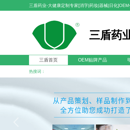
三盾药业-大健康定制专家[消字|药妆|器械|日化]OE
三盾药业
三盾首页
OEM贴牌产品
热搜词：