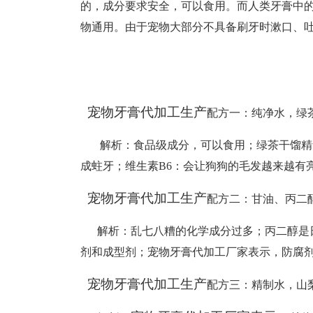
的，成分要求安全，可以食用。而人类牙膏中
物通用。
由于宠物大部分不具备刷牙时漱口、
宠物牙膏代加工生产
配方一
：
纯净水，绿
解析
：
食品级成分，可以食用；绿茶干馏精
成蛀牙；维生素B6：会让狗狗的毛发越来越有
宠物牙膏代加工生产
配方二
：
甘油、丙二
解析
：
乱七八糟的化学成分过多；丙二醇是
剂和成型剂；
宠物牙膏代加工厂家表示，
防腐
宠物牙膏代加工生产
配方三
：
精制水，山