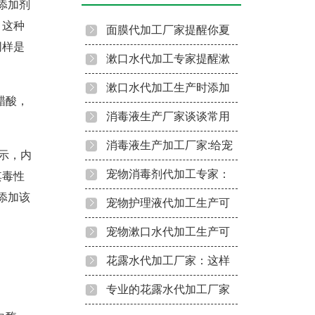
品添加剂
，这种
面膜代加工厂家提醒你夏
同样是
季敷面膜禁忌
漱口水代加工专家提醒漱
口水使用避开这些误区
漱口水代加工生产时添加
醋酸，
这些成分应该谨慎！
消毒液生产厂家谈谈常用
洁牙慕斯贴牌定制
消毒液的消毒原理
消毒液生产加工厂家:给宠
示，内
物消毒的注意事项
宠物消毒剂代加工专家：
其毒性
仍然添加该
宠物护理注意这几点！
宠物护理液代加工生产可
以分为这几种成分的！
宠物漱口水代加工生产可
以做这几类！
花露水代加工厂家：这样
生产的花露水才安全
专业的花露水代加工厂家