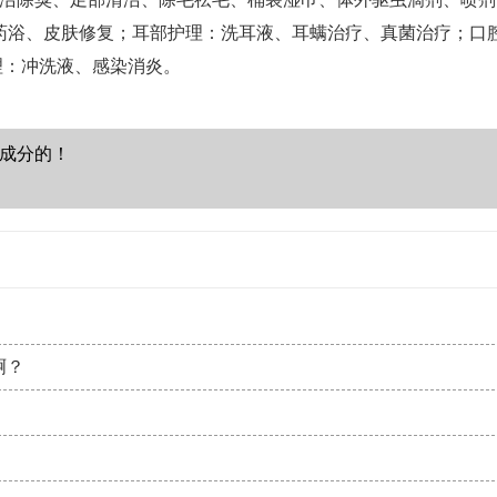
药浴、皮肤修复
；
耳部护理：洗耳液、耳螨治疗、真菌治疗
；
口
理：冲洗液、感染消炎
。
成分的！
啊？