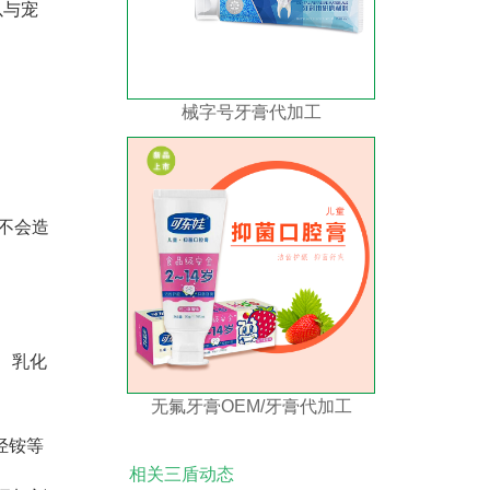
以与宠
械字号牙膏代加工
但不会造
、乳化
无氟牙膏OEM/牙膏代加工
烃铵等
相关三盾动态