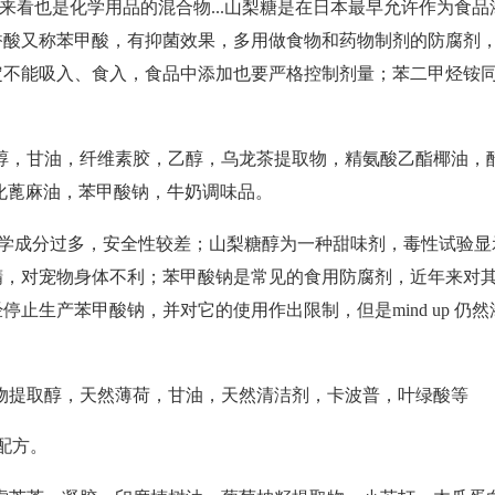
来看也是化学用品的混合物
...山梨糖是在日本最早允许作为食
香酸又称苯甲酸，有抑菌效果，多用做食物和药物制剂的防腐剂
定不能吸入、食入，食品中添加也要严格控制剂量；苯二甲烃铵
醇，甘油，纤维素胶，乙醇，乌龙茶提取物，精氨酸乙酯椰油，
0氢化蓖麻油，苯甲酸钠，牛奶调味品。
学成分过多，安全性较差；山梨糖醇为一种甜味剂，毒性试验显
精，对宠物身体不利；苯甲酸钠是常见的食用防腐剂，近年来对
经停止生产苯甲酸钠，并对它的使用作出限制，但是
mind up 
物提取醇，天然薄荷，甘油，天然清洁剂，卡波普，叶绿酸等
配方。