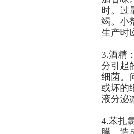
时。过
竭。小
生产时
3.酒
分引起
细菌。
或坏的
液分泌
4.苯
膜，造