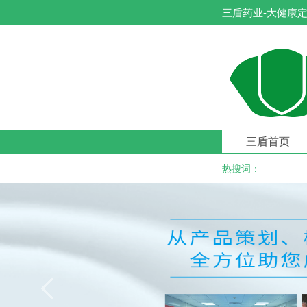
三盾药业-大健康定
三盾首页
热搜词：