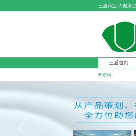
三盾药业-大健康定
三盾首页
热搜词：