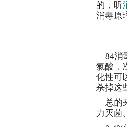
的，听
消毒原
84
氯酸，
化性可
杀掉这
总的
力灭菌