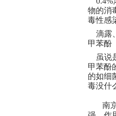
0.
物的消
毒性感
滴露
甲苯酚
虽说
甲苯酚
的如细
毒没什
南京
强、作