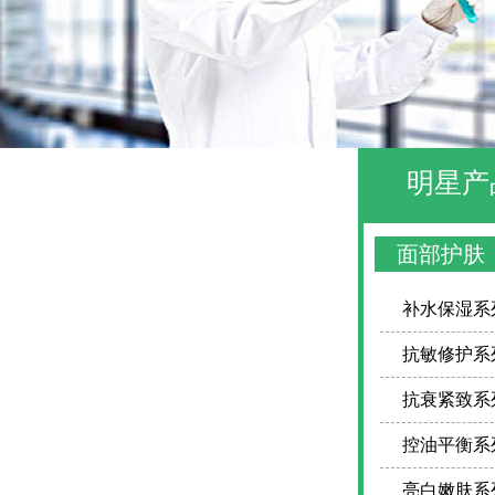
明星产
面部护肤
补水保湿系
抗敏修护系
抗衰紧致系
控油平衡系
亮白嫩肤系