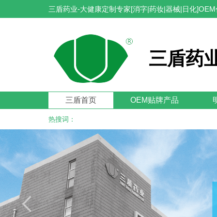
三盾药业-大健康定制专家[消字|药妆|器械|日化]OE
三盾药业
三盾首页
OEM贴牌产品
热搜词：