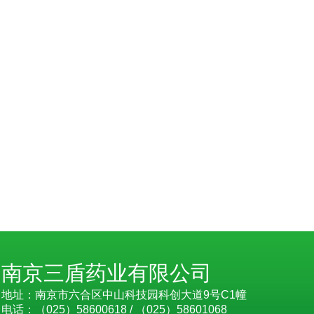
南京三盾药业有限公司
地址：南京市六合区中山科技园科创大道9号C1幢
电话：（025）58600618 / （025）58601068