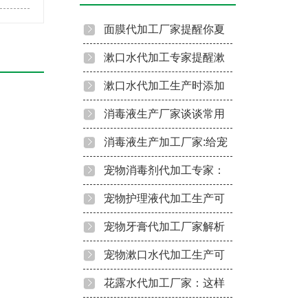
面膜代加工厂家提醒你夏
季敷面膜禁忌
漱口水代加工专家提醒漱
口水使用避开这些误区
漱口水代加工生产时添加
这些成分应该谨慎！
消毒液生产厂家谈谈常用
洁牙慕斯贴牌定制
消毒液的消毒原理
消毒液生产加工厂家:给宠
物消毒的注意事项
宠物消毒剂代加工专家：
宠物护理注意这几点！
宠物护理液代加工生产可
以分为这几种成分的！
宠物牙膏代加工厂家解析
常见宠物牙膏配方！
宠物漱口水代加工生产可
以做这几类！
花露水代加工厂家：这样