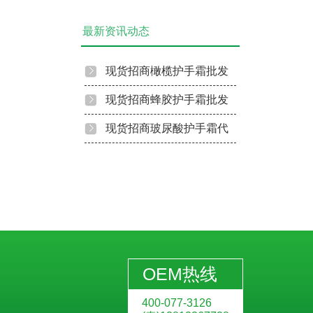
生产的花露水才安全
蜂胶漱口水贴牌代加工
最新资讯动态
现货招商橄榄护手霜批发
代理
现货招商蜂胶护手霜批发
代理
现货招商玻尿酸护手霜代
理批发
OEM热线
400-077-3126